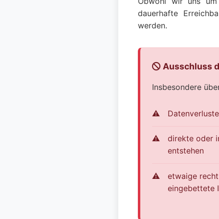
Obwohl wir uns um e
dauerhafte Erreichb
werden.
Ausschluss d
Insbesondere über
Datenverluste
direkte oder 
entstehen
etwaige recht
eingebettete 