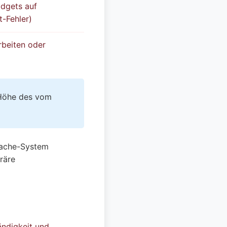
dgets auf
t-Fehler)
rbeiten oder
 Höhe des vom
Cache-System
räre
tändigkeit und